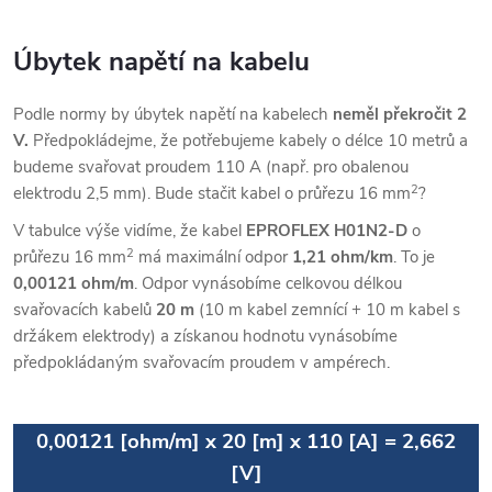
Úbytek napětí na kabelu
Podle normy by úbytek napětí na kabelech
neměl překročit 2
V.
Předpokládejme, že potřebujeme kabely o délce 10 metrů a
budeme svařovat proudem 110 A (např. pro obalenou
2
elektrodu 2,5 mm). Bude stačit kabel o průřezu 16 mm
?
V tabulce výše vidíme, že kabel
EPROFLEX H01N2-D
o
2
průřezu 16 mm
má maximální odpor
1,21 ohm/km
. To je
0,00121 ohm/m
. Odpor vynásobíme celkovou délkou
svařovacích kabelů
20 m
(10 m kabel zemnící + 10 m kabel s
držákem elektrody) a získanou hodnotu vynásobíme
předpokládaným svařovacím proudem v ampérech.
0,00121 [ohm/m] x 20 [m] x 110 [A] = 2,662
[V]