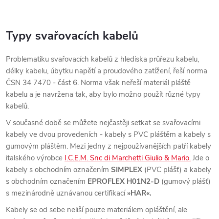
Typy svařovacích kabelů
Problematiku svařovacích kabelů z hlediska průřezu kabelu,
délky kabelu, úbytku napětí a proudového zatížení, řeší norma
ČSN 34 7470 - část 6. Norma však neřeší materiál pláště
kabelu a je navržena tak, aby bylo možno použít různé typy
kabelů.
V současné době se můžete nejčastěji setkat se svařovacími
kabely ve dvou provedeních - kabely s PVC pláštěm a kabely s
gumovým pláštěm. Mezi jedny z nejpoužívanějších patří kabely
italského výrobce
I.C.E.M. Snc di Marchetti Giulio & Mario.
Jde o
kabely s obchodním označením
SIMPLEX
(PVC plášť) a kabely
s obchodním označením
EPROFLEX H01N2-D
(gumový plášť)
s mezinárodně uznávanou certifikací
»HAR«.
Kabely se od sebe neliší pouze materiálem opláštění, ale