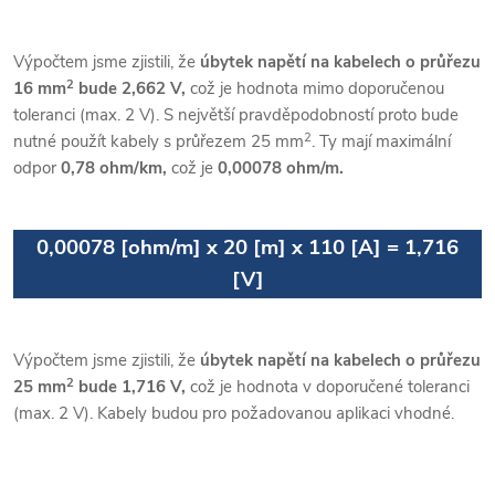
Výpočtem jsme zjistili, že
úbytek napětí na kabelech o průřezu
2
16 mm
bude 2,662 V,
což je hodnota mimo doporučenou
toleranci (max. 2 V). S největší pravděpodobností proto bude
2
nutné použít kabely s průřezem 25 mm
. Ty mají maximální
odpor
0,78 ohm/km,
což je
0,00078 ohm/m.
0,00078 [ohm/m] x 20 [m] x 110 [A] = 1,716
[V]
Výpočtem jsme zjistili, že
úbytek napětí na kabelech o průřezu
2
25 mm
bude 1,716 V,
což je hodnota v doporučené toleranci
(max. 2 V). Kabely budou pro požadovanou aplikaci vhodné.