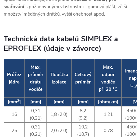
svařování
s požadovanými vlastnostmi - gumový plášť, větší
množství měděných drátků, vyšší ohebnost apod.
Technická data kabelů SIMPLEX a
EPROFLEX (údaje v závorce)
Max.
Max.
Jmeno
Průřez
průměr
Tloušťka
Celkový
odpor
nap
jádra
drátu
izolace
průměr
vodiče
U
0
vodiče
při 20 °C
2
[mm
]
[mm]
[mm]
[mm]
[ohm/km]
[V
0,31
8,2
450/
16
1,8 (2,0)
1,21
(0,21)
(9,2)
(100/
0,31
10,2
450/
25
2,0 (2,0)
0,78
(0,21)
(10,7)
(100/