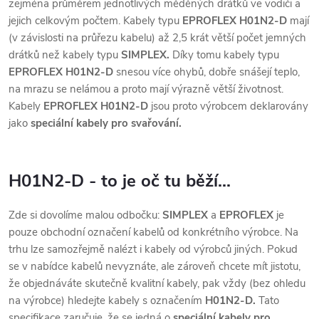
zejména průměrem jednotlivých měděných drátků ve vodiči a
jejich celkovým počtem. Kabely typu
EPROFLEX H01N2-D
mají
(v závislosti na průřezu kabelu) až 2,5 krát větší počet jemných
drátků než kabely typu
SIMPLEX.
Díky tomu kabely typu
EPROFLEX H01N2-D
snesou více ohybů, dobře snášejí teplo,
na mrazu se nelámou a proto mají výrazně větší životnost.
Kabely
EPROFLEX H01N2-D
jsou proto výrobcem deklarovány
jako
speciální kabely pro svařování.
H01N2-D - to je oč tu běží...
Zde si dovolíme malou odbočku:
SIMPLEX
a
EPROFLEX
je
pouze obchodní označení kabelů od konkrétního výrobce. Na
trhu lze samozřejmě nalézt i kabely od výrobců jiných. Pokud
se v nabídce kabelů nevyznáte, ale zároveň chcete mít jistotu,
že objednáváte skutečně kvalitní kabely, pak vždy (bez ohledu
na výrobce) hledejte kabely s označením
H01N2-D.
Tato
specifikace zaručuje, že se jedná o
speciální kabely pro