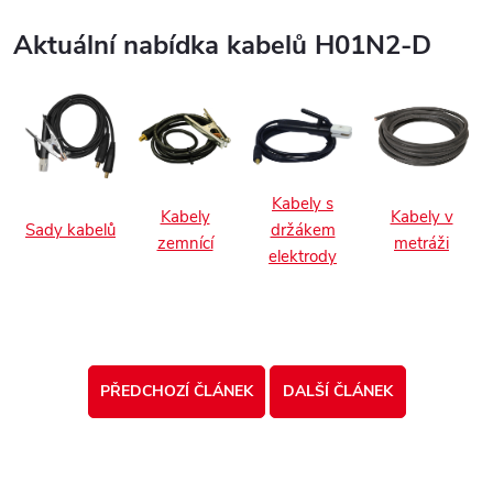
Aktuální nabídka kabelů H01N2-D
Kabely s
Kabely
Kabely v
Sady kabelů
držákem
zemnící
metráži
elektrody
PŘEDCHOZÍ ČLÁNEK
DALŠÍ ČLÁNEK