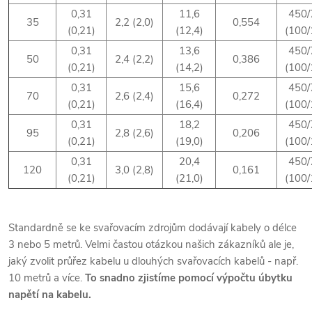
0,31
11,6
450/
35
2,2 (2,0)
0,554
(0,21)
(12,4)
(100/
0,31
13,6
450/
50
2,4 (2,2)
0,386
(0,21)
(14,2)
(100/
0,31
15,6
450/
70
2,6 (2,4)
0,272
(0,21)
(16,4)
(100/
0,31
18,2
450/
95
2,8 (2,6)
0,206
(0,21)
(19,0)
(100/
0,31
20,4
450/
120
3,0 (2,8)
0,161
(0,21)
(21,0)
(100/
Standardně se ke svařovacím zdrojům dodávají kabely o délce
3 nebo 5 metrů. Velmi častou otázkou našich zákazníků ale je,
jaký zvolit průřez kabelu u dlouhých svařovacích kabelů - např.
10 metrů a více.
To snadno zjistíme pomocí výpočtu úbytku
napětí na kabelu.