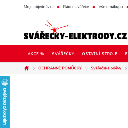
Přejít
Moje objednávka
Rádce svářeče
Vše o nákupu
na
obsah
AKCE %
SVÁŘEČKY
OSTATNÍ STROJE
E
OCHRANNÉ POMŮCKY
Svářečské oděvy
Domů