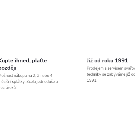
Kupte ihned, plaťte
Již od roku 1991
později
Prodejem a servisem svařo
techniky se zabýváme již o
ožnost nákupu na 2, 3 nebo 4
1991.
ěsíční splátky. Zcela jednoduše a
ez úroků!