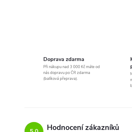
Doprava zdarma
Při nákupu nad 3 000 Kč máte od
nás dopravu po ČR zdarma
M
(balíková přeprava).
m
b
Hodnocení zákazníků
5,0