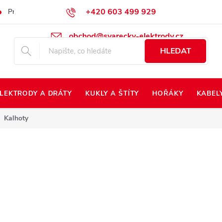
+420 603 499 929
Prodej na Slovensko
Napište nám
Kontakty
Kdo jsme?
obchod@svarecky-elektrody.cz
HLEDAT
LEKTRODY A DRÁTY
KUKLY A ŠTÍTY
HOŘÁKY
KABEL
Kalhoty