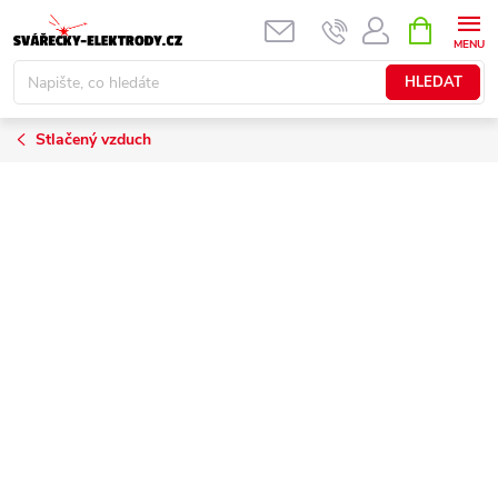
Přejít
NÁKUPNÍ
KOŠÍK
na
obsah
HLEDAT
Stlačený vzduch