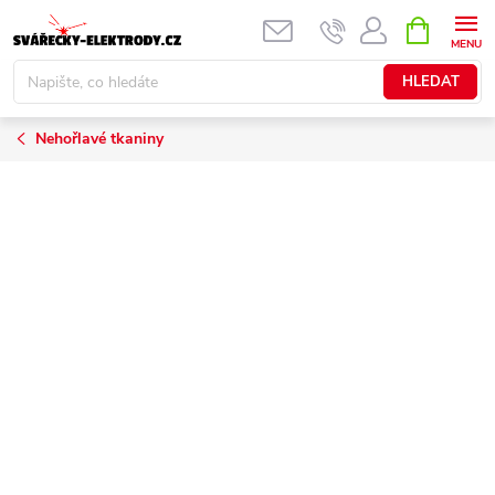
Přejít
NÁKUPNÍ
KOŠÍK
na
obsah
HLEDAT
Nehořlavé tkaniny