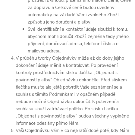
prostředí E-shopu, přičemž informace o Ceně, Ceně
za dopravu a Celkové ceně budou uvedeny
automaticky na základě Vámi zvolného Zboží,
způsobu jeho doručení a platby;
Své identifikační a kontaktní údaje sloužící k tomu,
abychom mohli doručit Zboží, zejména tedy jméno,
příjmení, doručovací adresu, telefonní číslo a e-
mailovou adresu.
V průběhu tvorby Objednávky může až do doby jejího
dokončení údaje měnit a kontrolovat. Po provedení
kontroly prostřednictvím stisku tlačítka „Objednat s
povinností platby“ Objednávku dokončíte. Před stiskem
tlačítka musíte ale ještě potvrdit Vaše seznámení se a
souhlas s těmito Podmínkami, v opačném případě
nebude možné Objednávku dokončit. K potvrzení a
souhlasu slouží zatrhávací políčko. Po stisku tlačítka
„Objednat s povinností platby“ budou všechny vyplněné
informace odeslány přímo Nám.
Vaši Objednávku Vám v co nejkratší době poté, kdy Nám