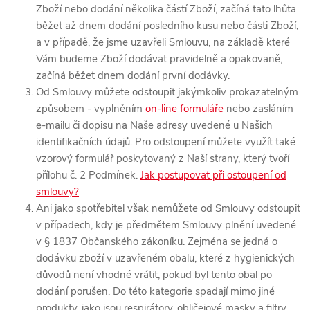
Zboží nebo dodání několika částí Zboží, začíná tato lhůta
běžet až dnem dodání posledního kusu nebo části Zboží,
a v případě, že jsme uzavřeli Smlouvu, na základě které
Vám budeme Zboží dodávat pravidelně a opakovaně,
začíná běžet dnem dodání první dodávky.
Od Smlouvy můžete odstoupit jakýmkoliv prokazatelným
způsobem - vyplněním
on-line formuláře
nebo zasláním
e-mailu či dopisu na Naše adresy uvedené u Našich
identifikačních údajů. Pro odstoupení můžete využít také
vzorový formulář poskytovaný z Naší strany, který tvoří
přílohu č. 2 Podmínek.
Jak postupovat při ostoupení od
smlouvy?
Ani jako spotřebitel však nemůžete od Smlouvy odstoupit
v případech, kdy je předmětem Smlouvy plnění uvedené
v § 1837 Občanského zákoníku. Zejména se jedná o
dodávku zboží v uzavřeném obalu, které z hygienických
důvodů není vhodné vrátit, pokud byl tento obal po
dodání porušen. Do této kategorie spadají mimo jiné
produkty, jako jsou respirátory, obličejové masky a filtry