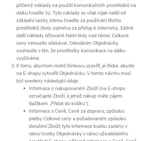
přičemž náklady na použití komunikačních prostředků na
dálku hradíte Vy. Tyto náklady se však nijak neliší od
základní sazby, kterou hradíte za používání těchto
prostředků (tedy zejména za přístup k internetu), žádné
další náklady účtované Námi tedy nad rámec Celkové
ceny nemusíte očekávat. Odesláním Objednávky
souhlasíte s tím, že prostředky komunikace na dálku
využíváme.
K tomu, abychom mohli Smlouvu uzavřít, je třeba, abyste
na E-shopu vytvořili Objednávku. V tomto návrhu musí
být uvedeny následující údaje:
Informace o nakupovaném Zboží (na E-shopu
označujete Zboží, o jehož nákup máte zájem,
tlačítkem „Přidat do košíku“);
Informace o Ceně, Ceně za dopravu, způsobu
platby Celkové ceny a požadovaném způsobu
doručení Zboží; tyto informace budou zadány v
rámci tvorby Objednávky v rámci uživatelského