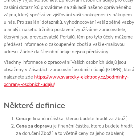
Smlouvy vyjádříte souhlas. Zpracování osobních údajů pro účely
zaslání dotazníků provádíme na základě našeho oprávněného
zájmu, který spočívá ve zjišťování vaší spokojenosti s nákupem
u nás. Pro zasílání dotazníků, vyhodnocování vaší zpětné vazby
a analýz našeho tržního postavení využíváme zpracovatele,
kterými jsou provozovatelé Portálů; těm pro tyto účely můžeme
předávat informace o zakoupeném zboží a vaši e-mailovou
adresu. Žádné další osobní údaje nejsou předávány.
Všechny informace o zpracování Vašich osobních údajů jsou
obsaženy v Zásadách zpracování osobních údajů (GDPR), která
naleznete zde
https://www.svarecky-elektrody.cz/podminky-
ochrany-osobnich-udaju/
.
Některé definice
Cena
je finanční částka, kterou budete hradit za Zboží;
Cena za dopravu
je finanční částka, kterou budete hradit
za doručení Zboží, a to včetně ceny za jeho zabalení;