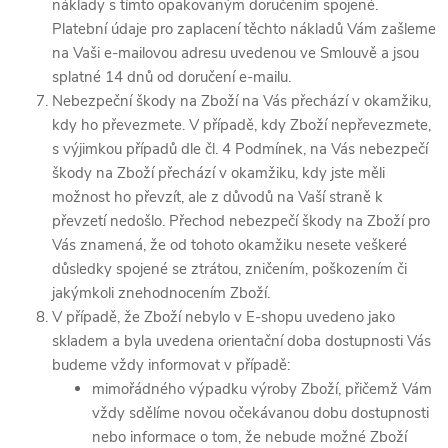
náklady s tímto opakovaným doručením spojené.
Platební údaje pro zaplacení těchto nákladů Vám zašleme
na Vaši e-mailovou adresu uvedenou ve Smlouvě a jsou
splatné 14 dnů od doručení e-mailu.
Nebezpeční škody na Zboží na Vás přechází v okamžiku,
kdy ho převezmete. V případě, kdy Zboží nepřevezmete,
s výjimkou případů dle čl. 4 Podmínek, na Vás nebezpečí
škody na Zboží přechází v okamžiku, kdy jste měli
možnost ho převzít, ale z důvodů na Vaší straně k
převzetí nedošlo. Přechod nebezpečí škody na Zboží pro
Vás znamená, že od tohoto okamžiku nesete veškeré
důsledky spojené se ztrátou, zničením, poškozením či
jakýmkoli znehodnocením Zboží.
V případě, že Zboží nebylo v E-shopu uvedeno jako
skladem a byla uvedena orientační doba dostupnosti Vás
budeme vždy informovat v případě:
mimořádného výpadku výroby Zboží, přičemž Vám
vždy sdělíme novou očekávanou dobu dostupnosti
nebo informace o tom, že nebude možné Zboží