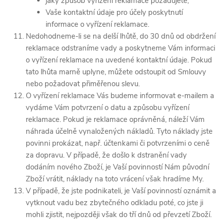
jaký způsob vyřízení reklamace požadujete;
Vaše kontaktní údaje pro účely poskytnutí
informace o vyřízení reklamace.
Nedohodneme-li se na delší lhůtě, do 30 dnů od obdržení
reklamace odstraníme vady a poskytneme Vám informaci
o vyřízení reklamace na uvedené kontaktní údaje. Pokud
tato lhůta marně uplyne, můžete odstoupit od Smlouvy
nebo požadovat přiměřenou slevu.
O vyřízení reklamace Vás budeme informovat e-mailem a
vydáme Vám potvrzení o datu a způsobu vyřízení
reklamace. Pokud je reklamace oprávněná, náleží Vám
náhrada účelně vynaložených nákladů. Tyto náklady jste
povinni prokázat, např. účtenkami či potvrzeními o ceně
za dopravu. V případě, že došlo k dstranění vady
dodáním nového Zboží, je Vaší povinností Nám původní
Zboží vrátit, náklady na toto vrácení však hradíme My.
V případě, že jste podnikateli, je Vaší povinností oznámit a
vytknout vadu bez zbytečného odkladu poté, co jste ji
mohli zjistit, nejpozději však do tří dnů od převzetí Zboží.