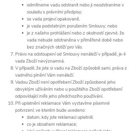
odmítneme vadu odstranit nebo ji neodstraníme v
souladu s právními předpisy;
se vada projeví opakovaně,
je vada podstatným porušením Smlouvy; nebo
je z našeho prohlášení nebo z okolností zjevné, že
vada nebude odstraněna v přiměřené době nebo
bez značných obtíží pro Vás.
Právo na odstoupení od Smlouvy nenáleží v případě, je-li
vada Zboží nevýznamná.
V případě, že jste si vadu na Zboží způsobili sami, práva z
vadného plnění Vám nenáleží.
Vadou Zboží není opotřebení Zboží způsobené jeho
obvyklým užíváním nebo u použitého Zboží opotřebení
odpovídající míře jeho předchozího používání.
Při uplatnění reklamace Vám vystavíme písemné
potvrzení, ve kterém bude uvedeno:
datum, kdy jste reklamaci uplatnili;
co je obsahem reklamace;