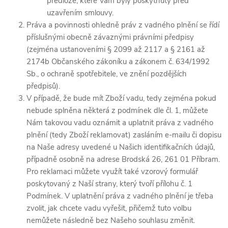
předloze, které Vám byly poskytnuty před
uzavřením smlouvy.
Práva a povinnosti ohledně práv z vadného plnění se řídí
příslušnými obecně závaznými právními předpisy
(zejména ustanoveními § 2099 až 2117 a § 2161 až
2174b Občanského zákoníku a zákonem č. 634/1992
Sb., o ochraně spotřebitele, ve znění pozdějších
předpisů).
V případě, že bude mít Zboží vadu, tedy zejména pokud
nebude splněna některá z podmínek dle čl. 1, můžete
Nám takovou vadu oznámit a uplatnit práva z vadného
plnění (tedy Zboží reklamovat) zasláním e-mailu či dopisu
na Naše adresy uvedené u Našich identifikačních údajů,
případně osobně na adrese Brodská 26, 261 01 Příbram.
Pro reklamaci můžete využít také vzorový formulář
poskytovaný z Naší strany, který tvoří přílohu č. 1
Podmínek. V uplatnění práva z vadného plnění je třeba
zvolit, jak chcete vadu vyřešit, přičemž tuto volbu
nemůžete následně bez Našeho souhlasu změnit.