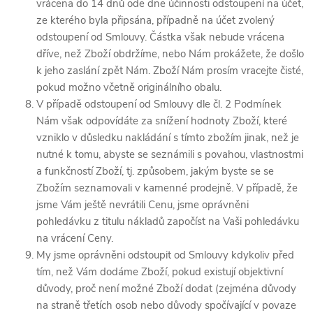
vrácena do 14 dnů ode dne účinnosti odstoupení na účet,
ze kterého byla připsána, případně na účet zvolený
odstoupení od Smlouvy. Částka však nebude vrácena
dříve, než Zboží obdržíme, nebo Nám prokážete, že došlo
k jeho zaslání zpět Nám. Zboží Nám prosím vracejte čisté,
pokud možno včetně originálního obalu.
V případě odstoupení od Smlouvy dle čl. 2 Podmínek
Nám však odpovídáte za snížení hodnoty Zboží, které
vzniklo v důsledku nakládání s tímto zbožím jinak, než je
nutné k tomu, abyste se seznámili s povahou, vlastnostmi
a funkčností Zboží, tj. způsobem, jakým byste se se
Zbožím seznamovali v kamenné prodejně. V případě, že
jsme Vám ještě nevrátili Cenu, jsme oprávněni
pohledávku z titulu nákladů započíst na Vaši pohledávku
na vrácení Ceny.
My jsme oprávněni odstoupit od Smlouvy kdykoliv před
tím, než Vám dodáme Zboží, pokud existují objektivní
důvody, proč není možné Zboží dodat (zejména důvody
na straně třetích osob nebo důvody spočívající v povaze