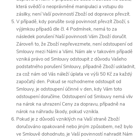
která svědčí o neoprávněné manipulaci a vstupu do
zásilky, není Vaší povinností Zboží od dopravce převzít.
V případě, kdy porušíte svoji povinnost převzít Zboží, s
výjimkou případů dle čl. 4 Podmínek, nemá to za
následek porušení Naší povinnosti Vám Zboží doručit.
Zároveň to, že Zboží nepřevezmete, není odstoupení od
Smlouvy mezi Námi a Vámi. Nám ale v takovém případě
vzniká právo od Smlouvy odstoupit z důvodu Vašeho
podstatného porušení Smlouvy, případně Zboží uskladnit,
za což nám od Vás náleží úplata ve výši 50 Kč za každý
započatý den. Pokud se rozhodneme odstoupit od
Smlouvy, je odstoupení účinné v den, kdy Vám toto
odstoupení doručíme. Odstoupení od Smlouvy nemá vliv
na nárok na uhrazení Ceny za dopravu, případně na
nárok na náhradu škody, pokud vznikla.
Pokud je z důvodů vzniklých na Vaší straně Zboží
doručováno opakovaně nebo jiným způsobem, než bylo
ve Smlouvě dohodnuto, je Vaší povinností nahradit Nám