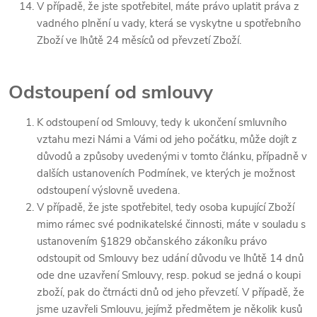
V případě, že jste spotřebitel, máte právo uplatit práva z
vadného plnění u vady, která se vyskytne u spotřebního
Zboží ve lhůtě 24 měsíců od převzetí Zboží.
Odstoupení od smlouvy
K odstoupení od Smlouvy, tedy k ukončení smluvního
vztahu mezi Námi a Vámi od jeho počátku, může dojít z
důvodů a způsoby uvedenými v tomto článku, případně v
dalších ustanoveních Podmínek, ve kterých je možnost
odstoupení výslovně uvedena.
V případě, že jste spotřebitel, tedy osoba kupující Zboží
mimo rámec své podnikatelské činnosti, máte v souladu s
ustanovením §1829 občanského zákoníku právo
odstoupit od Smlouvy bez udání důvodu ve lhůtě 14 dnů
ode dne uzavření Smlouvy, resp. pokud se jedná o koupi
zboží, pak do čtrnácti dnů od jeho převzetí. V případě, že
jsme uzavřeli Smlouvu, jejímž předmětem je několik kusů