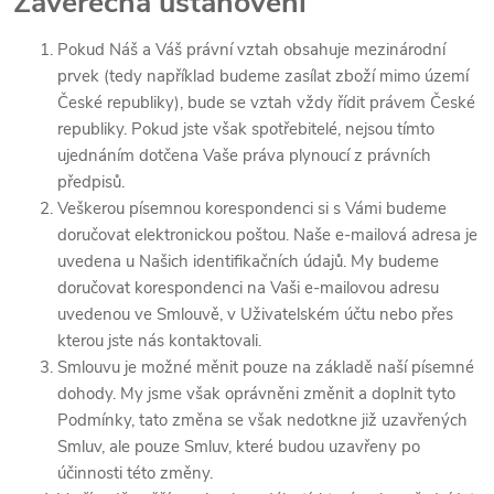
Závěrečná ustanovení
Pokud Náš a Váš právní vztah obsahuje mezinárodní
prvek (tedy například budeme zasílat zboží mimo území
České republiky), bude se vztah vždy řídit právem České
republiky. Pokud jste však spotřebitelé, nejsou tímto
ujednáním dotčena Vaše práva plynoucí z právních
předpisů.
Veškerou písemnou korespondenci si s Vámi budeme
doručovat elektronickou poštou. Naše e-mailová adresa je
uvedena u Našich identifikačních údajů. My budeme
doručovat korespondenci na Vaši e-mailovou adresu
uvedenou ve Smlouvě, v Uživatelském účtu nebo přes
kterou jste nás kontaktovali.
Smlouvu je možné měnit pouze na základě naší písemné
dohody. My jsme však oprávněni změnit a doplnit tyto
Podmínky, tato změna se však nedotkne již uzavřených
Smluv, ale pouze Smluv, které budou uzavřeny po
účinnosti této změny.