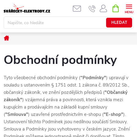
Přejít
NÁKUPNÍ
KOŠÍK
na
obsah
HLEDAT
Domů
Obchodní podmínky
Tyto všeobecné obchodní podmínky (
“Podmínky"
) upravují v
souladu s ustanovením § 1751 odst. 1 zákona č. 89/2012 Sb.,
občanský zákoník, ve znění pozdějších předpisů (
"Občanský
zákoník"
) vzájemná práva a povinnosti, která vznikla mezi
kupujícím a prodávajícím na základě kupní smlouvy
(
"Smlouva"
) uzavřené prostřednictvím e-shopu (
"E-shop"
).
Ustanovení těchto Podmínek jsou nedílnou součástí Smlouvy.
Smlouva a Podmínky jsou vyhotoveny v českém jazyce. Znění
Podmínek můžeme jednostranně měnit či doplňovat. Tímto