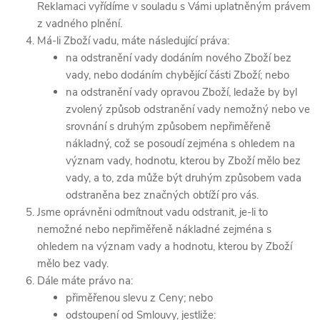
Reklamaci vyřídíme v souladu s Vámi uplatněným právem
z vadného plnění.
Má-li Zboží vadu, máte následující práva:
na odstranění vady dodáním nového Zboží bez
vady, nebo dodáním chybějící části Zboží; nebo
na odstranění vady opravou Zboží, ledaže by byl
zvolený způsob odstranění vady nemožný nebo ve
srovnání s druhým způsobem nepřiměřeně
nákladný, což se posoudí zejména s ohledem na
význam vady, hodnotu, kterou by Zboží mělo bez
vady, a to, zda může být druhým způsobem vada
odstraněna bez značných obtíží pro vás.
Jsme oprávněni odmítnout vadu odstranit, je-li to
nemožné nebo nepřiměřeně nákladné zejména s
ohledem na význam vady a hodnotu, kterou by Zboží
mělo bez vady.
Dále máte právo na:
přiměřenou slevu z Ceny; nebo
odstoupení od Smlouvy, jestliže: