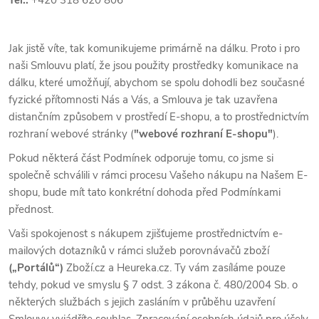
Tel.:
+420 318 620 806
Jak jistě víte, tak komunikujeme primárně na dálku. Proto i pro
naši Smlouvu platí, že jsou použity prostředky komunikace na
dálku, které umožňují, abychom se spolu dohodli bez současné
fyzické přítomnosti Nás a Vás, a Smlouva je tak uzavřena
distančním způsobem v prostředí E-shopu, a to prostřednictvím
rozhraní webové stránky (
"webové rozhraní E-shopu"
).
Pokud některá část Podmínek odporuje tomu, co jsme si
společně schválili v rámci procesu Vašeho nákupu na Našem E-
shopu, bude mít tato konkrétní dohoda před Podmínkami
přednost.
Vaši spokojenost s nákupem zjišťujeme prostřednictvím e-
mailových dotazníků v rámci služeb porovnávačů zboží
(„Portálů“)
Zboží.cz a Heureka.cz. Ty vám zasíláme pouze
tehdy, pokud ve smyslu § 7 odst. 3 zákona č. 480/2004 Sb. o
některých službách s jejich zasláním v průběhu uzavření