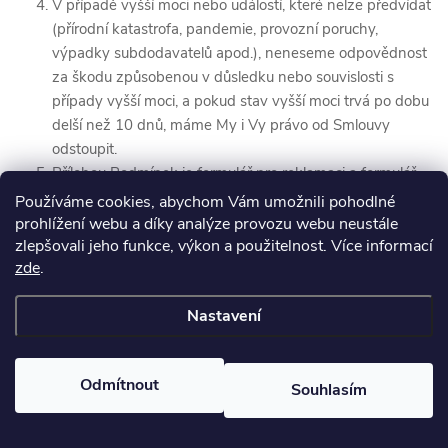
V případě vyšší moci nebo událostí, které nelze předvídat
(přírodní katastrofa, pandemie, provozní poruchy,
výpadky subdodavatelů apod.), neneseme odpovědnost
za škodu způsobenou v důsledku nebo souvislosti s
případy vyšší moci, a pokud stav vyšší moci trvá po dobu
delší než 10 dnů, máme My i Vy právo od Smlouvy
odstoupit.
Přílohou Podmínek je formulář pro reklamaci a formulář
pro odstoupení od Smlouvy.
Používáme cookies, abychom Vám umožnili pohodlné
Smlouva včetně Podmínek je archivována v elektronické
prohlížení webu a díky analýze provozu webu neustále
zlepšovali jeho funkce, výkon a použitelnost. Více informací
podobě u Nás, ale není Vám přístupná. Vždy však tyto
zde
.
Podmínky a potvrzení Objednávky se shrnutím
Objednávky obdržíte e-mailem a budete tedy mít vždy
Nastavení
přístup ke Smlouvě i bez Naší součinnosti. Doporučujeme
vždy potvrzení Objednávky a Podmínky uložit.
Tyto Podmínky nabývají účinnosti dne 1. 3. 2023.
Odmítnout
Souhlasím
Ke stažení