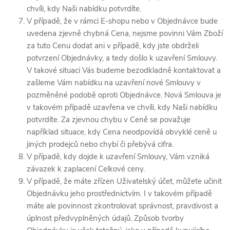
chvíli, kdy Naši nabídku potvrdíte.
V případě, že v rámci E-shopu nebo v Objednávce bude
uvedena zjevně chybná Cena, nejsme povinni Vám Zboží
za tuto Cenu dodat ani v případě, kdy jste obdrželi
potvrzení Objednávky, a tedy došlo k uzavření Smlouvy.
V takové situaci Vás budeme bezodkladně kontaktovat a
zašleme Vám nabídku na uzavření nové Smlouvy v
pozměněné podobě oproti Objednávce. Nová Smlouva je
v takovém případě uzavřena ve chvíli, kdy Naši nabídku
potvrdíte. Za zjevnou chybu v Ceně se považuje
například situace, kdy Cena neodpovídá obvyklé ceně u
jiných prodejců nebo chybí či přebývá cifra.
V případě, kdy dojde k uzavření Smlouvy, Vám vzniká
závazek k zaplacení Celkové ceny.
V případě, že máte zřízen Uživatelský účet, můžete učinit
Objednávku jeho prostřednictvím. I v takovém případě
máte ale povinnost zkontrolovat správnost, pravdivost a
úplnost předvyplněných údajů. Způsob tvorby