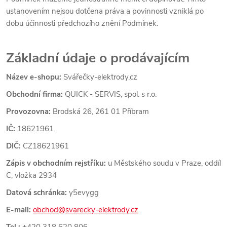
ustanovením nejsou dotčena práva a povinnosti vzniklá po
dobu účinnosti předchozího znění Podmínek.
Základní údaje o prodávajícím
Název e-shopu:
Svářečky-elektrody.cz
Obchodní firma:
QUICK - SERVIS, spol. s r.o.
Provozovna:
Brodská 26, 261 01 Příbram
IČ:
18621961
DIČ:
CZ18621961
Zápis v obchodním rejstříku:
u Městského soudu v Praze, oddíl
C, vložka 2934
Datová schránka:
y5evygg
E-mail:
obchod@svarecky-elektrody.cz