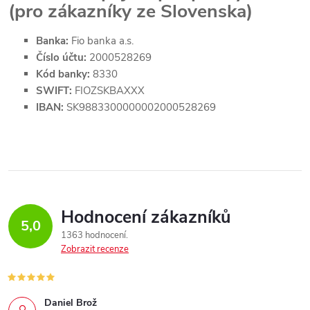
(pro zákazníky ze Slovenska)
Banka:
Fio banka a.s.
Číslo účtu:
2000528269
Kód banky:
8330
SWIFT:
FIOZSKBAXXX
IBAN:
SK9883300000002000528269
Hodnocení zákazníků
5,0
1363 hodnocení
Zobrazit recenze
Daniel Brož