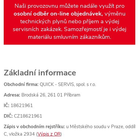
Naši provozovnu můžete nadále využít pro
osobní odběr on-line objednávek,
výměnu
technických plynů nebo příjem a výdej
servisních zakázek. Samozřejmostí je i výdej
materiálu smluvním zákazníkům.
Základní informace
Obchodní firma:
QUICK - SERVIS, spol. s r.o.
Adresa:
Brodská 26, 261 01 Příbram
IČ:
18621961
DIČ:
CZ18621961
Zápis v obchodním rejstříku:
u Městského soudu v Praze, oddíl
C, vložka 2934 (
Výpis z OR
)