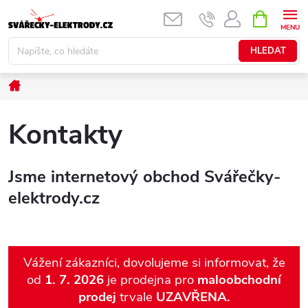
Přejít
NÁKUPNÍ
KOŠÍK
na
obsah
HLEDAT
Domů
Kontakty
Jsme internetový obchod Svářečky-
elektrody.cz
Vážení zákazníci, dovolujeme si informovat, že
od
1. 7. 2026
je prodejna pro
maloobchodní
prodej
trvale
UZAVŘENA.