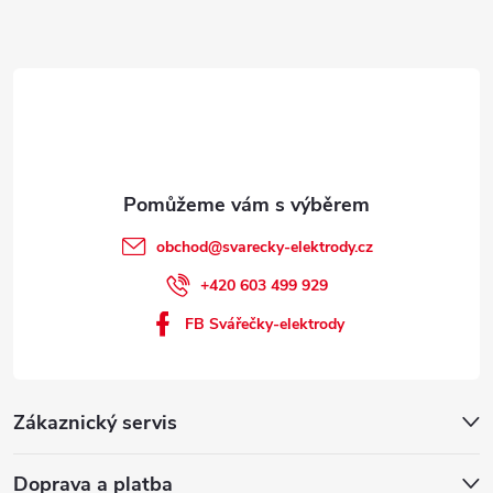
í
obchod
@
svarecky-elektrody.cz
+420 603 499 929
FB Svářečky-elektrody
Zákaznický servis
Doprava a platba