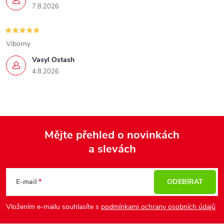
7.8.2026
Viborny
Vasyl Ostash
4.8.2026
Mějte přehled o novinkách
a slevách
Z
á
p
E-mail
ODEBÍRAT
a
Vložením e-mailu souhlasíte s
podmínkami ochrany osobních údajů
t