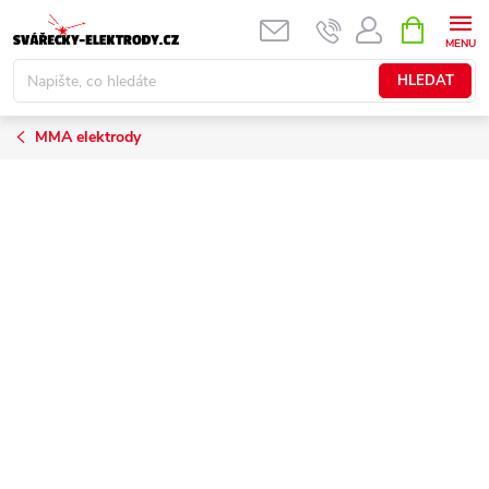
Přejít
NÁKUPNÍ
KOŠÍK
na
obsah
HLEDAT
MMA elektrody