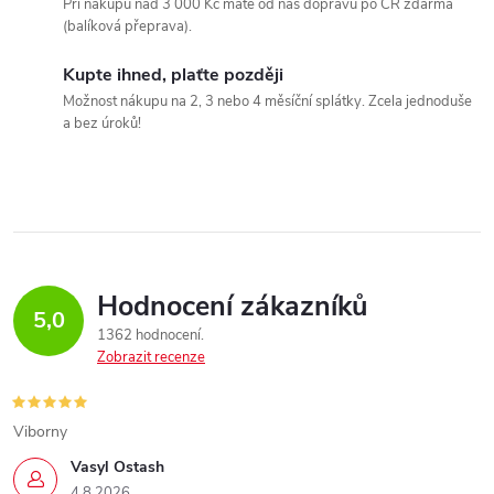
Při nákupu nad 3 000 Kč máte od nás dopravu po ČR zdarma
(balíková přeprava).
Kupte ihned, plaťte později
Možnost nákupu na 2, 3 nebo 4 měsíční splátky. Zcela jednoduše
a bez úroků!
Hodnocení zákazníků
5,0
1362 hodnocení
Zobrazit recenze
Viborny
Vasyl Ostash
4.8.2026