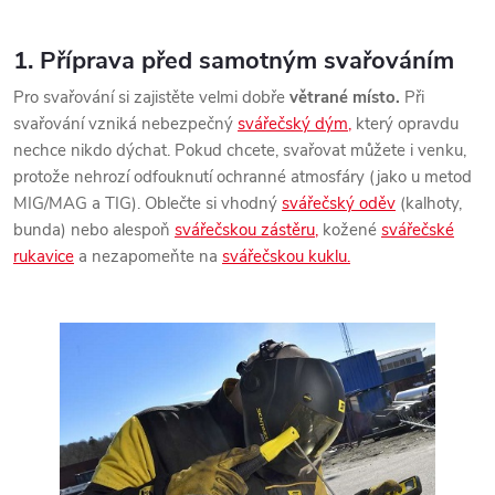
1. Příprava před samotným svařováním
Pro svařování si zajistěte velmi dobře
větrané místo.
Při
svařování vzniká nebezpečný
svářečský dým,
který opravdu
nechce nikdo dýchat. Pokud chcete, svařovat můžete i venku,
protože nehrozí odfouknutí ochranné atmosfáry (jako u metod
MIG/MAG a TIG). Oblečte si vhodný
svářečský oděv
(kalhoty,
bunda) nebo alespoň
svářečskou zástěru,
kožené
svářečské
rukavice
a nezapomeňte na
svářečskou kuklu.