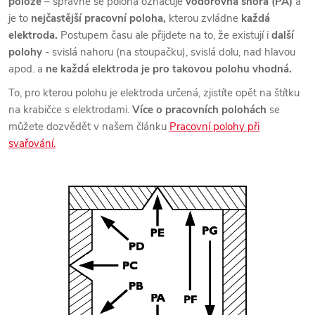
poloze
– správně se poloha označuje
vodorovná shora (PA)
a
je to
nejčastější pracovní poloha,
kterou zvládne
každá
elektroda.
Postupem času ale přijdete na to, že existují i
další
polohy
- svislá nahoru (na stoupačku), svislá dolu, nad hlavou
apod. a
ne každá elektroda je pro takovou polohu vhodná.
To, pro kterou polohu je elektroda určená, zjistíte opět na štítku
na krabičce s elektrodami.
Více o pracovních polohách
se
můžete dozvědět v našem článku
Pracovní polohy při
svařování.