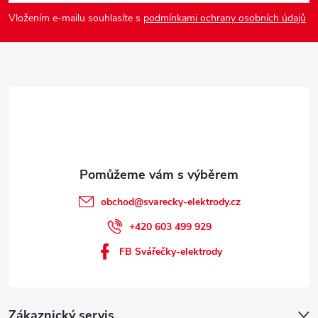
a
Vložením e-mailu souhlasíte s
podmínkami ochrany osobních údajů
t
í
obchod
@
svarecky-elektrody.cz
+420 603 499 929
FB Svářečky-elektrody
Zákaznický servis