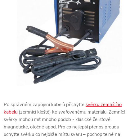
Po správném zapojení kabelů přichyťte
svěrku zemnícího
kabelu
(zemnící kleště) ke svařovanému materiálu. Zemnící
svěrky mohou mít mnoho podob - klasické čelisťové,
magnetické, otočné apod. Pro co nejlepší přenos proudu
uchyťte svěrku co nejblíže místu svaru – pochopitelně na