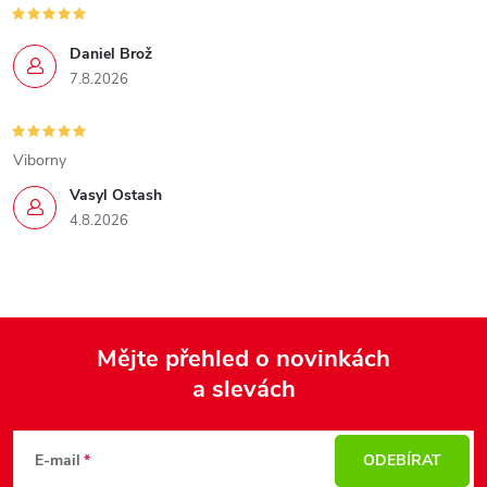
Daniel Brož
7.8.2026
Viborny
Vasyl Ostash
4.8.2026
Mějte přehled o novinkách
a slevách
Z
á
p
E-mail
ODEBÍRAT