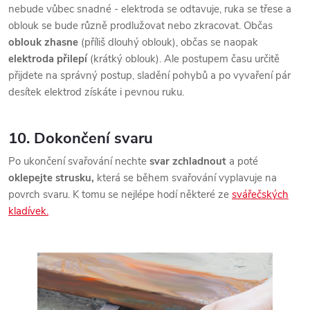
nebude vůbec snadné - elektroda se odtavuje, ruka se třese a
oblouk se bude různě prodlužovat nebo zkracovat. Občas
oblouk zhasne
(příliš dlouhý oblouk), občas se naopak
elektroda přilepí
(krátký oblouk). Ale postupem času určitě
přijdete na správný postup, sladění pohybů a po vyvaření pár
desítek elektrod získáte i pevnou ruku.
10. Dokončení svaru
Po ukončení svařování nechte
svar zchladnout
a poté
oklepejte strusku,
která se během svařování vyplavuje na
povrch svaru. K tomu se nejlépe hodí některé ze
svářečských
kladívek.