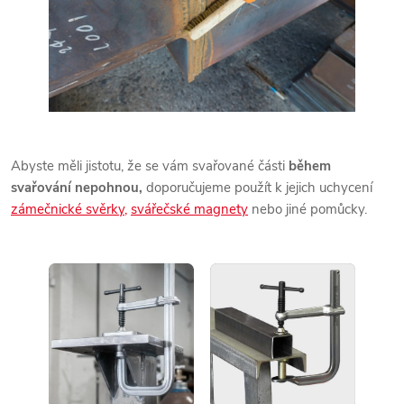
Abyste měli jistotu, že se vám svařované části
během
svařování nepohnou,
doporučujeme použít k jejich uchycení
zámečnické svěrky,
svářečské magnety
nebo jiné pomůcky.