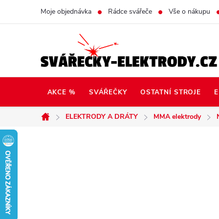
Přejít
Moje objednávka
Rádce svářeče
Vše o nákupu
na
obsah
AKCE %
SVÁŘEČKY
OSTATNÍ STROJE
E
ELEKTRODY A DRÁTY
MMA elektrody
Domů