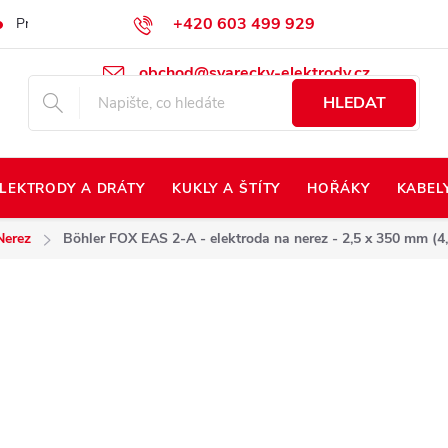
+420 603 499 929
Prodej na Slovensko
Napište nám
Kontakty
Kdo jsme?
obchod@svarecky-elektrody.cz
HLEDAT
LEKTRODY A DRÁTY
KUKLY A ŠTÍTY
HOŘÁKY
KABEL
Nerez
Böhler FOX EAS 2-A - elektroda na nerez - 2,5 x 350 mm (4,