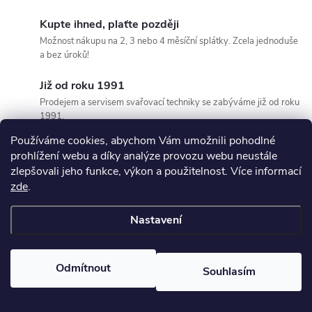
Kupte ihned, plaťte později
Možnost nákupu na 2, 3 nebo 4 měsíční splátky. Zcela jednoduše
a bez úroků!
Již od roku 1991
Prodejem a servisem svařovací techniky se zabýváme již od roku
1991.
Používáme cookies, abychom Vám umožnili pohodlné
Ověřený obchod
prohlížení webu a díky analýze provozu webu neustále
Tisíce zákazníků nás doporučují na základě uživatelských recenzí.
zlepšovali jeho funkce, výkon a použitelnost. Více informací
zde
.
Nastavení
Odmítnout
Souhlasím
Hodnocení zákazníků
5,0
1363 hodnocení
Zobrazit recenze