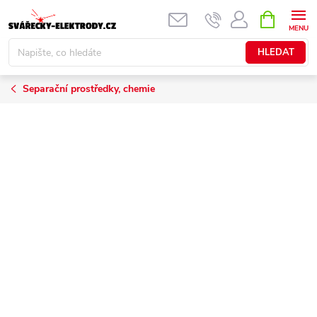
Přejít
NÁKUPNÍ
KOŠÍK
na
obsah
HLEDAT
Separační prostředky, chemie