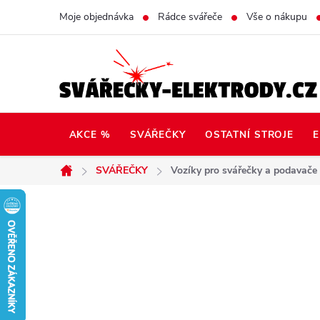
Přejít
Moje objednávka
Rádce svářeče
Vše o nákupu
na
obsah
AKCE %
SVÁŘEČKY
OSTATNÍ STROJE
E
SVÁŘEČKY
Vozíky pro svářečky a podavače
Domů