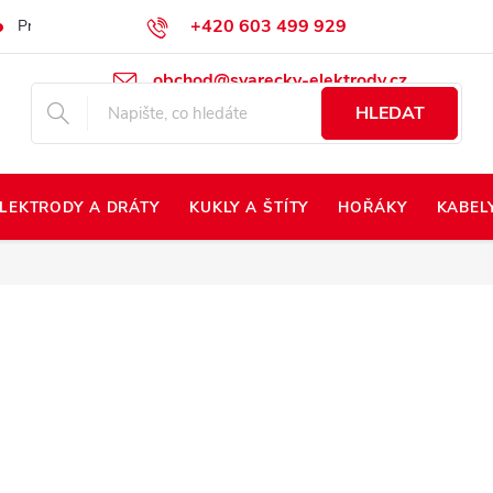
+420 603 499 929
Prodej na Slovensko
Napište nám
Kontakty
Kdo jsme?
obchod@svarecky-elektrody.cz
HLEDAT
LEKTRODY A DRÁTY
KUKLY A ŠTÍTY
HOŘÁKY
KABEL