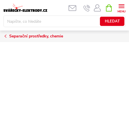
Přejít
NÁKUPNÍ
KOŠÍK
na
obsah
HLEDAT
Separační prostředky, chemie