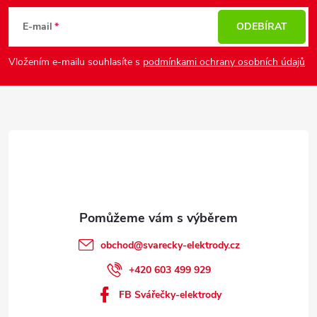
á
p
E-mail
ODEBÍRAT
a
Vložením e-mailu souhlasíte s
podmínkami ochrany osobních údajů
t
í
obchod
@
svarecky-elektrody.cz
+420 603 499 929
FB Svářečky-elektrody