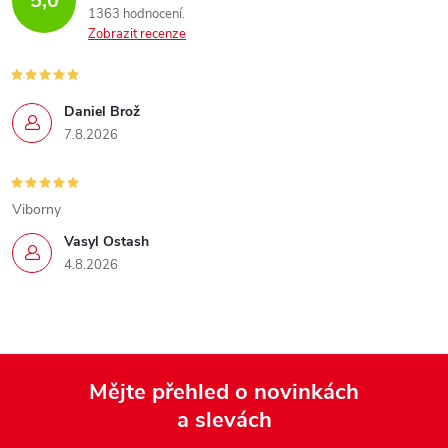
5,0
1363 hodnocení
Zobrazit recenze
Daniel Brož
7.8.2026
Viborny
Vasyl Ostash
4.8.2026
Mějte přehled o novinkách
a slevách
Z