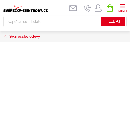
Přejít
NÁKUPNÍ
KOŠÍK
na
obsah
HLEDAT
Svářečské oděvy