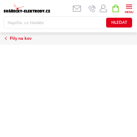
Přejít
NÁKUPNÍ
KOŠÍK
na
obsah
HLEDAT
Pily na kov