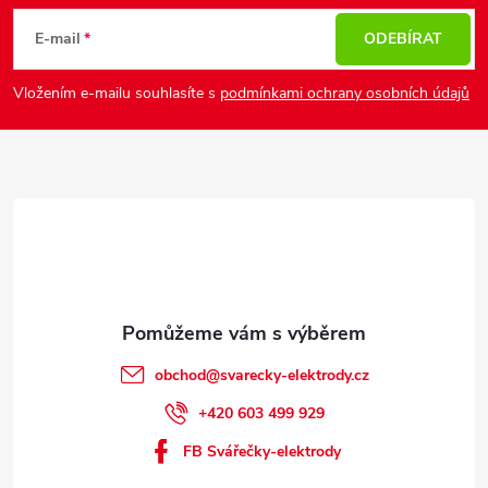
á
p
E-mail
ODEBÍRAT
a
Vložením e-mailu souhlasíte s
podmínkami ochrany osobních údajů
t
í
obchod
@
svarecky-elektrody.cz
+420 603 499 929
FB Svářečky-elektrody