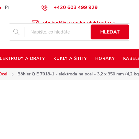
+420 603 499 929
Prodej na Slovensko
Napište nám
Kontakty
Kdo jsme?
obchod@svarecky-elektrody.cz
HLEDAT
LEKTRODY A DRÁTY
KUKLY A ŠTÍTY
HOŘÁKY
KABEL
Ocel
Böhler Q E 7018-1 - elektroda na ocel - 3,2 x 350 mm (4,2 kg