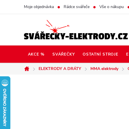
Přejít
Moje objednávka
Rádce svářeče
Vše o nákupu
na
obsah
AKCE %
SVÁŘEČKY
OSTATNÍ STROJE
E
ELEKTRODY A DRÁTY
MMA elektrody
Domů