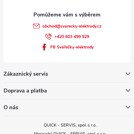
obchod
@
svarecky-elektrody.cz
+420 603 499 929
FB Svářečky-elektrody
Zákaznický servis
Doprava a platba
O nás
QUICK - SERVIS, spol. s r.o.
Moravský QUICK - SERVIS, spol. s r.o.