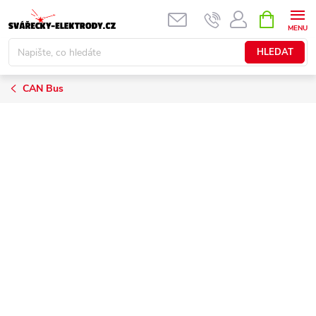
Přejít
NÁKUPNÍ
KOŠÍK
na
obsah
HLEDAT
CAN Bus