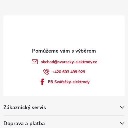
í
obchod
@
svarecky-elektrody.cz
+420 603 499 929
FB Svářečky-elektrody
Zákaznický servis
Doprava a platba