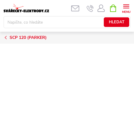
Přejít
NÁKUPNÍ
KOŠÍK
na
obsah
HLEDAT
SCP 120 (PARKER)