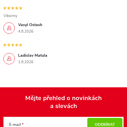
Viborny
Vasyl Ostash
4.8.2026
Ladislav Matula
1.8.2026
Mějte přehled o novinkách
a slevách
Z
á
p
E-mail
ODEBÍRAT