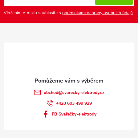
a
Vložením e-mailu souhlasíte s
podmínkami ochrany osobních údajů
t
í
obchod
@
svarecky-elektrody.cz
+420 603 499 929
FB Svářečky-elektrody