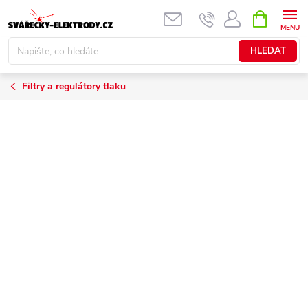
Přejít
NÁKUPNÍ
KOŠÍK
na
obsah
HLEDAT
Filtry a regulátory tlaku