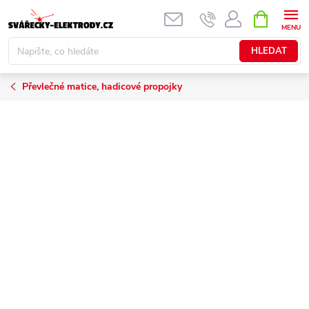
Přejít
NÁKUPNÍ
KOŠÍK
na
obsah
HLEDAT
Převlečné matice, hadicové propojky