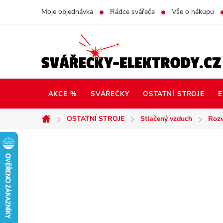
Přejít
Moje objednávka
Rádce svářeče
Vše o nákupu
na
obsah
AKCE %
SVÁŘEČKY
OSTATNÍ STROJE
E
OSTATNÍ STROJE
Stlačený vzduch
Rozv
Domů