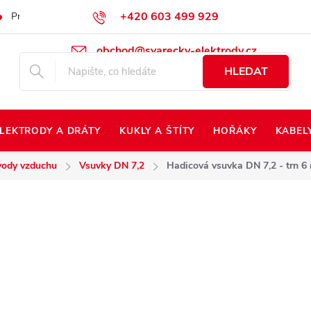
+420 603 499 929
Prodej na Slovensko
Napište nám
Kontakty
Kdo jsme?
obchod@svarecky-elektrody.cz
HLEDAT
LEKTRODY A DRÁTY
KUKLY A ŠTÍTY
HOŘÁKY
KABEL
ody vzduchu
Vsuvky DN 7,2
Hadicová vsuvka DN 7,2 - trn 