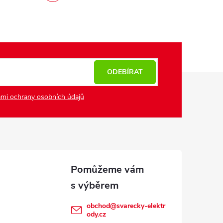
ODEBÍRAT
mi ochrany osobních údajů
obchod
@
svarecky-elektr
ody.cz