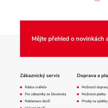
Z
Mějte přehled o novinkách
á
p
a
t
í
Zákaznický servis
Doprava a pla
Rádce svářeče
Možnosti doprav
Pro zákazníky ze Slovenska
Možnosti platby
Reklamace zboží
Prodej na splátky