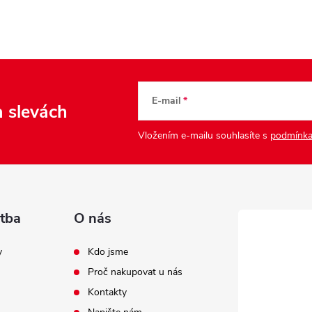
E-mail
a slevách
Vložením e-mailu souhlasíte s
podmínka
tba
O nás
y
Kdo jsme
Proč nakupovat u nás
Kontakty