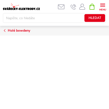
Přejít
NÁKUPNÍ
KOŠÍK
na
obsah
HLEDAT
Holé bowdeny