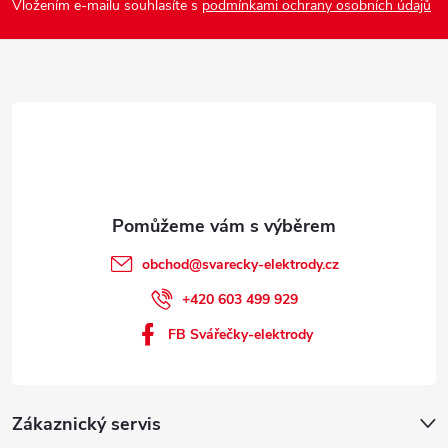
Vložením e-mailu souhlasíte s
podmínkami ochrany osobních údajů
t
í
obchod
@
svarecky-elektrody.cz
+420 603 499 929
FB Svářečky-elektrody
Zákaznický servis