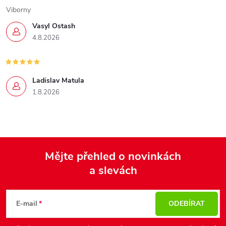
Viborny
Vasyl Ostash
4.8.2026
Ladislav Matula
1.8.2026
Mějte přehled o novinkách
a slevách
Z
á
p
E-mail
ODEBÍRAT
a