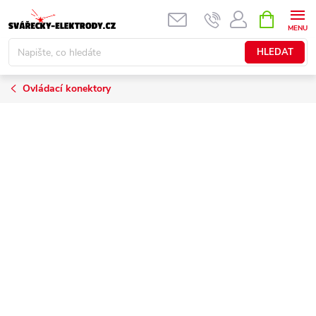
Přejít
NÁKUPNÍ
KOŠÍK
na
obsah
HLEDAT
Ovládací konektory