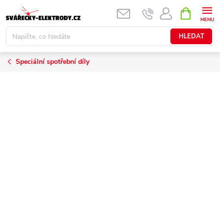
Přejít
NÁKUPNÍ
KOŠÍK
na
obsah
HLEDAT
Speciální spotřební díly