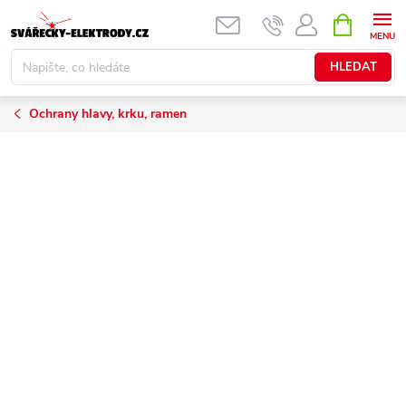
Přejít
NÁKUPNÍ
KOŠÍK
na
obsah
HLEDAT
Ochrany hlavy, krku, ramen