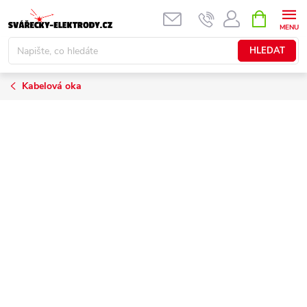
Přejít
NÁKUPNÍ
KOŠÍK
na
obsah
HLEDAT
Kabelová oka