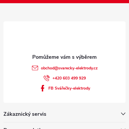
í
obchod
@
svarecky-elektrody.cz
+420 603 499 929
FB Svářečky-elektrody
Zákaznický servis