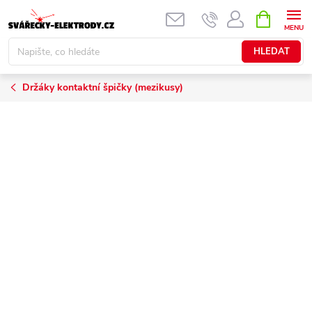
Přejít
NÁKUPNÍ
KOŠÍK
na
obsah
HLEDAT
Držáky kontaktní špičky (mezikusy)