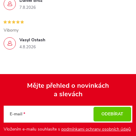
Daniel Brož
7.8.2026
Viborny
Vasyl Ostash
4.8.2026
Mějte přehled o novinkách
a slevách
Z
á
p
E-mail
ODEBÍRAT
a
Vložením e-mailu souhlasíte s
podmínkami ochrany osobních údajů
t