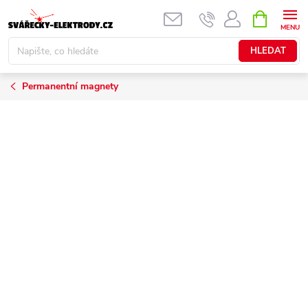
Přejít
NÁKUPNÍ
KOŠÍK
na
obsah
HLEDAT
Permanentní magnety