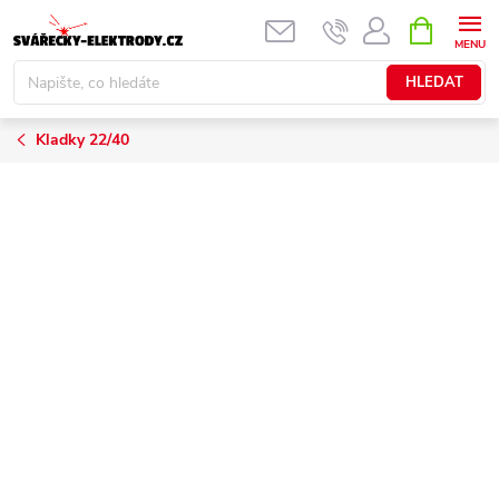
Přejít
NÁKUPNÍ
KOŠÍK
na
obsah
HLEDAT
Kladky 22/40