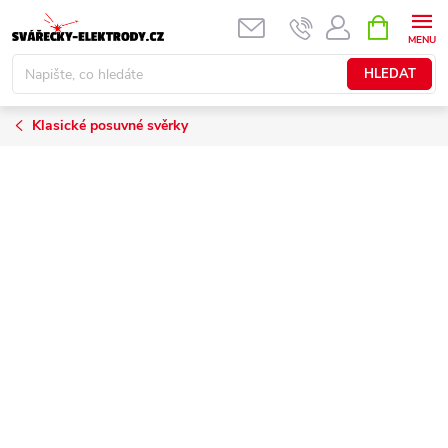
Přejít
NÁKUPNÍ
KOŠÍK
na
obsah
HLEDAT
Klasické posuvné svěrky