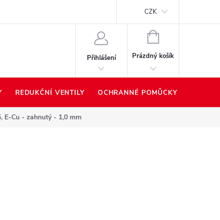
Proč nakupovat u nás?
Hodnocení obchodu
Prodávané z
CZK
NÁKUPNÍ
KOŠÍK
Prázdný košík
Přihlášení
Y
REDUKČNÍ VENTILY
OCHRANNÉ POMŮCKY
PŘÍSLU
, E-Cu - zahnutý - 1,0 mm