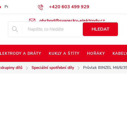
+420 603 499 929
Prodej na Slovensko
Napište nám
Kontakty
Kdo jsme?
obchod@svarecky-elektrody.cz
HLEDAT
LEKTRODY A DRÁTY
KUKLY A ŠTÍTY
HOŘÁKY
KABEL
 skupiny dílů
Speciální spotřební díly
Průvlak BINZEL M6/6/35