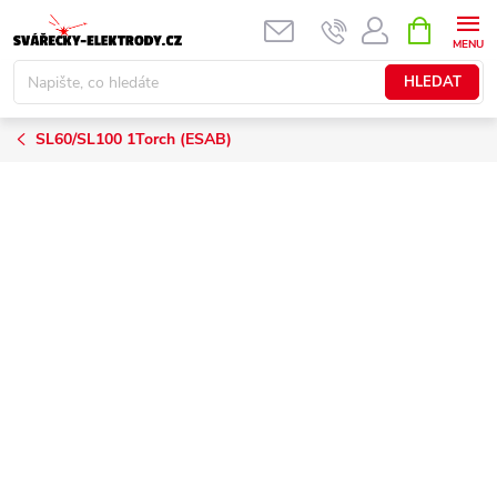
Přejít
NÁKUPNÍ
KOŠÍK
na
obsah
HLEDAT
SL60/SL100 1Torch (ESAB)