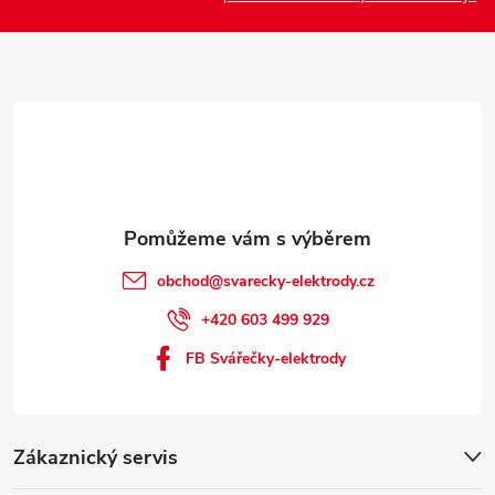
t
í
obchod
@
svarecky-elektrody.cz
+420 603 499 929
FB Svářečky-elektrody
Zákaznický servis