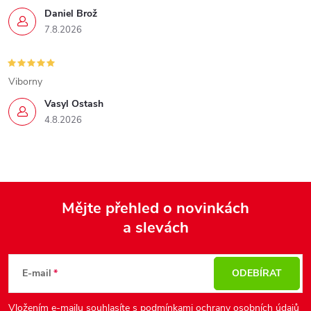
Daniel Brož
7.8.2026
Viborny
Vasyl Ostash
4.8.2026
Mějte přehled o novinkách
a slevách
Z
á
p
E-mail
ODEBÍRAT
a
Vložením e-mailu souhlasíte s
podmínkami ochrany osobních údajů