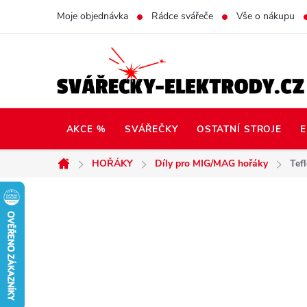
Přejít
Moje objednávka
Rádce svářeče
Vše o nákupu
na
obsah
AKCE %
SVÁŘEČKY
OSTATNÍ STROJE
E
HOŘÁKY
Díly pro MIG/MAG hořáky
Tef
Domů