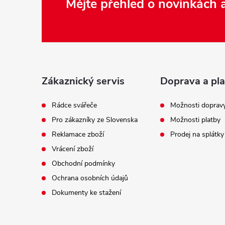
Z
Mějte přehled o novinkách
á
p
a
t
í
Zákaznický servis
Doprava a pla
Rádce svářeče
Možnosti doprav
Pro zákazníky ze Slovenska
Možnosti platby
Reklamace zboží
Prodej na splátky
Vrácení zboží
Obchodní podmínky
Ochrana osobních údajů
Dokumenty ke stažení