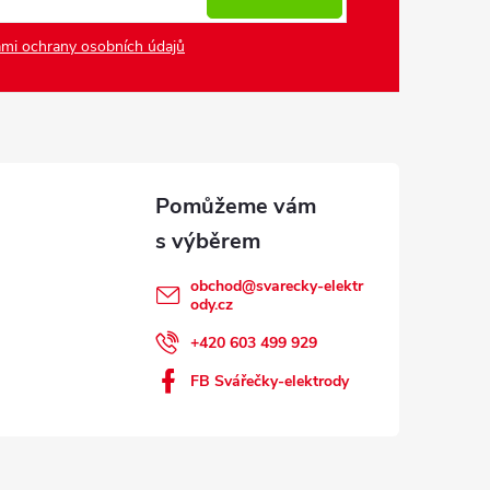
mi ochrany osobních údajů
obchod
@
svarecky-elektr
ody.cz
+420 603 499 929
FB Svářečky-elektrody