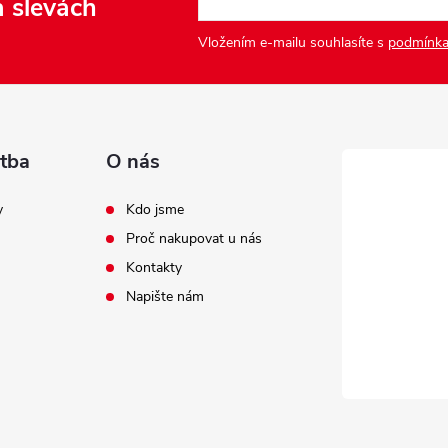
a slevách
Vložením e-mailu souhlasíte s
podmínka
tba
O nás
y
Kdo jsme
Proč nakupovat u nás
Kontakty
Napište nám