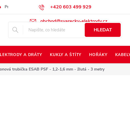
+420 603 499 929
Prodej na Slovensko
Napište nám
Kontakty
Kdo jsme?
obchod@svarecky-elektrody.cz
HLEDAT
LEKTRODY A DRÁTY
KUKLY A ŠTÍTY
HOŘÁKY
KABEL
lonová trubička ESAB PSF - 1,2-1,6 mm - žlutá - 3 metry