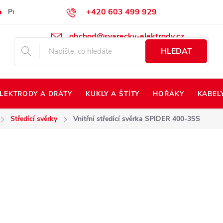
+420 603 499 929
Prodej na Slovensko
Napište nám
Kontakty
Kdo jsme?
obchod@svarecky-elektrody.cz
HLEDAT
LEKTRODY A DRÁTY
KUKLY A ŠTÍTY
HOŘÁKY
KABEL
Středící svěrky
Vnitřní středící svěrka SPIDER 400-3SS