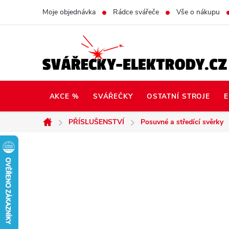
Přejít
Moje objednávka
Rádce svářeče
Vše o nákupu
na
obsah
AKCE %
SVÁŘEČKY
OSTATNÍ STROJE
E
PŘÍSLUŠENSTVÍ
Posuvné a středící svěrky
Domů