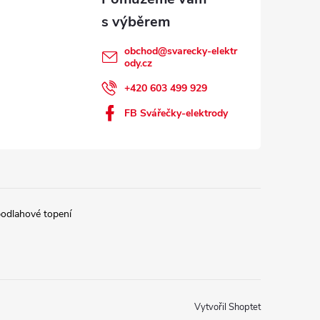
obchod
@
svarecky-elektr
ody.cz
+420 603 499 929
FB Svářečky-elektrody
podlahové topení
Vytvořil Shoptet