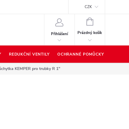
Proč nakupovat u nás?
Hodnocení obchodu
Prodávané z
CZK
NÁKUPNÍ
KOŠÍK
Prázdný košík
Přihlášení
Y
REDUKČNÍ VENTILY
OCHRANNÉ POMŮCKY
PŘÍSLU
 úchytka KEMPER pro trubky R 1"