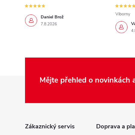
Viborny
Daniel Brož
V
7.8.2026
4.
Z
Mějte přehled o novinkách
á
p
a
t
í
Zákaznický servis
Doprava a pla