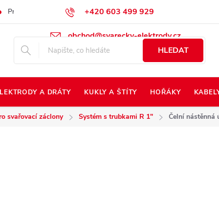
+420 603 499 929
Prodej na Slovensko
Napište nám
Kontakty
Kdo jsme?
obchod@svarecky-elektrody.cz
HLEDAT
LEKTRODY A DRÁTY
KUKLY A ŠTÍTY
HOŘÁKY
KABEL
o svařovací záclony
Systém s trubkami R 1"
Čelní nástěnná