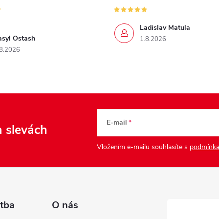
Ladislav Matula
asyl Ostash
1.8.2026
8.2026
E-mail
a slevách
Vložením e-mailu souhlasíte s
podmínka
tba
O nás