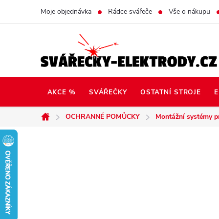
Přejít
Moje objednávka
Rádce svářeče
Vše o nákupu
na
obsah
AKCE %
SVÁŘEČKY
OSTATNÍ STROJE
E
OCHRANNÉ POMŮCKY
Montážní systémy pr
Domů