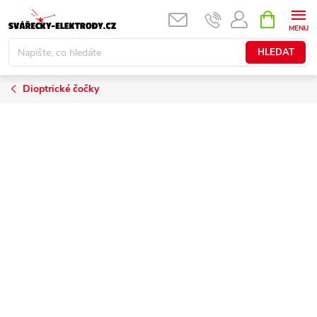
Přejít
NÁKUPNÍ
KOŠÍK
na
obsah
HLEDAT
Dioptrické čočky