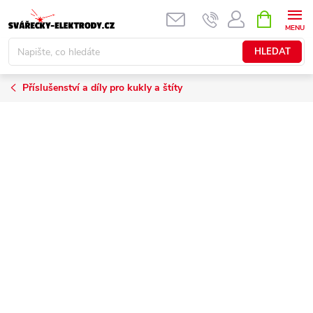
Přejít
NÁKUPNÍ
KOŠÍK
na
obsah
HLEDAT
Příslušenství a díly pro kukly a štíty