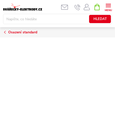
Přejít
NÁKUPNÍ
KOŠÍK
na
obsah
HLEDAT
Osazení standard