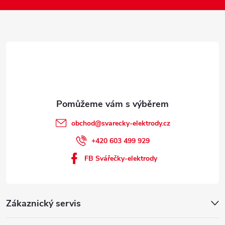
t
í
obchod
@
svarecky-elektrody.cz
+420 603 499 929
FB Svářečky-elektrody
Zákaznický servis