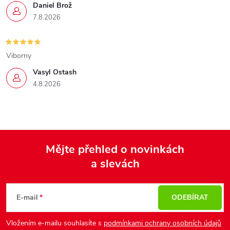
Daniel Brož
7.8.2026
Viborny
Vasyl Ostash
4.8.2026
Mějte přehled o novinkách
a slevách
Z
á
p
E-mail
ODEBÍRAT
a
Vložením e-mailu souhlasíte s
podmínkami ochrany osobních údajů