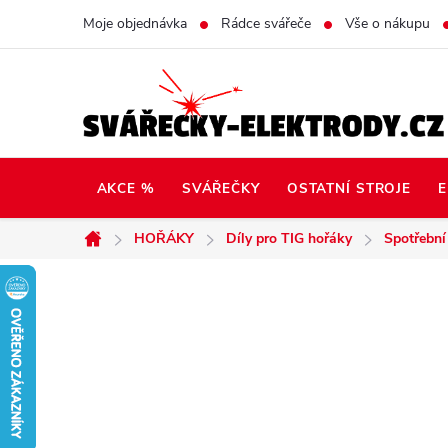
Přejít
Moje objednávka
Rádce svářeče
Vše o nákupu
na
obsah
AKCE %
SVÁŘEČKY
OSTATNÍ STROJE
E
HOŘÁKY
Díly pro TIG hořáky
Spotřební
Domů