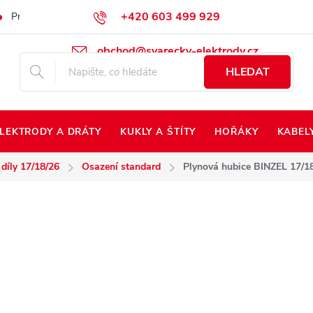
+420 603 499 929
Prodej na Slovensko
Napište nám
Kontakty
Kdo jsme?
obchod@svarecky-elektrody.cz
HLEDAT
LEKTRODY A DRÁTY
KUKLY A ŠTÍTY
HOŘÁKY
KABEL
 díly 17/18/26
Osazení standard
Plynová hubice BINZEL 17/18/