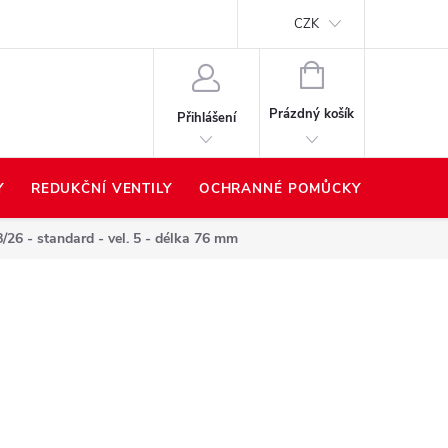
Proč nakupovat u nás?
Hodnocení obchodu
Prodávané z
CZK
NÁKUPNÍ
KOŠÍK
Prázdný košík
Přihlášení
Y
REDUKČNÍ VENTILY
OCHRANNÉ POMŮCKY
PŘÍSLU
26 - standard - vel. 5 - délka 76 mm