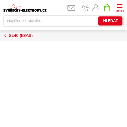
Přejít
NÁKUPNÍ
KOŠÍK
na
obsah
HLEDAT
SL40 (ESAB)