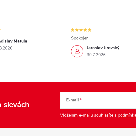
Spokojen
adislav Matula
Jaroslav Jírovský
8.2026
30.7.2026
E-mail
a slevách
Vložením e-mailu souhlasíte s
podmínka