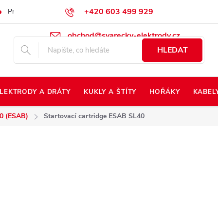
+420 603 499 929
Prodej na Slovensko
Napište nám
Kontakty
Kdo jsme?
obchod@svarecky-elektrody.cz
HLEDAT
LEKTRODY A DRÁTY
KUKLY A ŠTÍTY
HOŘÁKY
KABEL
0 (ESAB)
Startovací cartridge ESAB SL40