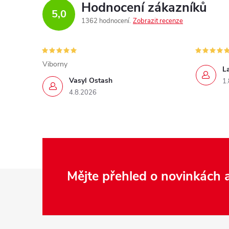
Hodnocení zákazníků
5,0
1362 hodnocení
Zobrazit recenze
Viborny
L
Vasyl Ostash
1.
4.8.2026
Z
Mějte přehled o novinkách
á
p
a