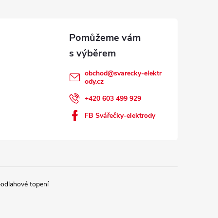
obchod
@
svarecky-elektr
ody.cz
+420 603 499 929
FB Svářečky-elektrody
podlahové topení