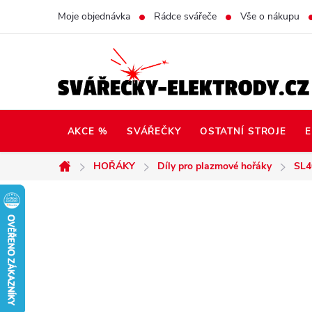
Přejít
Moje objednávka
Rádce svářeče
Vše o nákupu
na
obsah
AKCE %
SVÁŘEČKY
OSTATNÍ STROJE
E
HOŘÁKY
Díly pro plazmové hořáky
SL4
Domů