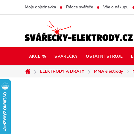
Přejít
Moje objednávka
Rádce svářeče
Vše o nákupu
na
obsah
AKCE %
SVÁŘEČKY
OSTATNÍ STROJE
E
ELEKTRODY A DRÁTY
MMA elektrody
Domů