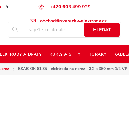
+420 603 499 929
Prodej na Slovensko
Napište nám
Kontakty
Kdo jsme?
obchod@svarecky-elektrody.cz
HLEDAT
LEKTRODY A DRÁTY
KUKLY A ŠTÍTY
HOŘÁKY
KABEL
Nerez
ESAB OK 61.85 - elektroda na nerez - 3,2 x 350 mm 1/2 VP 