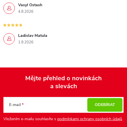
Vasyl Ostash
4.8.2026
Ladislav Matula
1.8.2026
Mějte přehled o novinkách
a slevách
Z
á
p
E-mail
ODEBÍRAT
a
Vložením e-mailu souhlasíte s
podmínkami ochrany osobních údajů
t