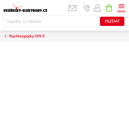
Přejít
NÁKUPNÍ
KOŠÍK
na
obsah
HLEDAT
Rychlospojky DN 5