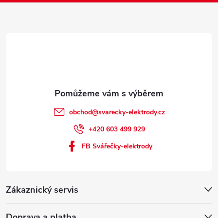
í
obchod
@
svarecky-elektrody.cz
+420 603 499 929
FB Svářečky-elektrody
Zákaznický servis
Doprava a platba