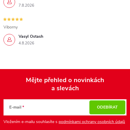
7.8.2026
Viborny
Vasyl Ostash
4.8.2026
Mějte přehled o novinkách
a slevách
Z
á
p
E-mail
ODEBÍRAT
a
Vložením e-mailu souhlasíte s
podmínkami ochrany osobních údajů
t