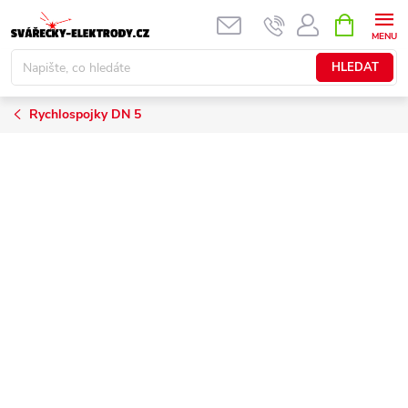
Přejít
NÁKUPNÍ
KOŠÍK
na
obsah
HLEDAT
Rychlospojky DN 5