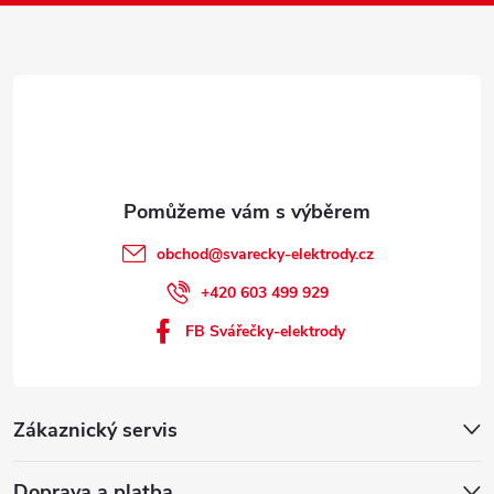
í
obchod
@
svarecky-elektrody.cz
+420 603 499 929
FB Svářečky-elektrody
Zákaznický servis
Doprava a platba