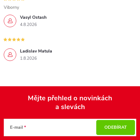
Viborny
Vasyl Ostash
4.8.2026
Ladislav Matula
1.8.2026
Mějte přehled o novinkách
a slevách
Z
á
p
E-mail
ODEBÍRAT
a