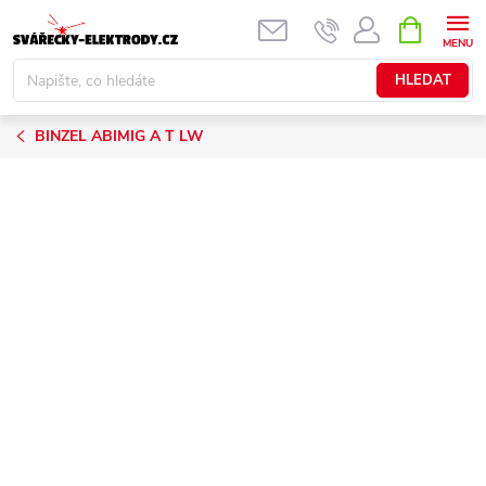
Přejít
NÁKUPNÍ
KOŠÍK
na
obsah
HLEDAT
BINZEL ABIMIG A T LW