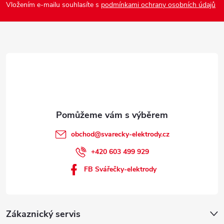
Vložením e-mailu souhlasíte s
podmínkami ochrany osobních údajů
t
í
obchod
@
svarecky-elektrody.cz
+420 603 499 929
FB Svářečky-elektrody
Zákaznický servis