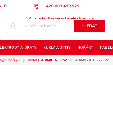
+420 603 499 929
Prodej na Slovensko
Napište nám
Kontakty
Kdo jsme?
obchod@svarecky-elektrody.cz
HLEDAT
LEKTRODY A DRÁTY
KUKLY A ŠTÍTY
HOŘÁKY
KABEL
 typu hořáku
BINZEL ABIMIG A T LW
ABIMIG A T 355 LW