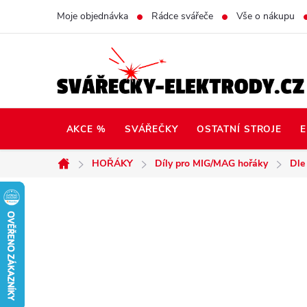
Přejít
Moje objednávka
Rádce svářeče
Vše o nákupu
na
obsah
AKCE %
SVÁŘEČKY
OSTATNÍ STROJE
E
HOŘÁKY
Díly pro MIG/MAG hořáky
Dle
Domů