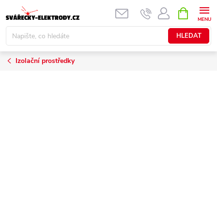
Přejít
NÁKUPNÍ
KOŠÍK
na
obsah
HLEDAT
Izolační prostředky