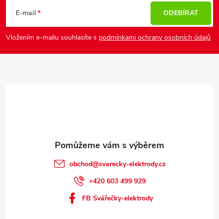
p
E-mail
ODEBÍRAT
a
Vložením e-mailu souhlasíte s
podmínkami ochrany osobních údajů
t
í
obchod
@
svarecky-elektrody.cz
+420 603 499 929
FB Svářečky-elektrody