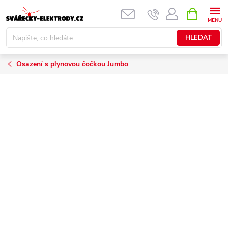
Přejít
NÁKUPNÍ
KOŠÍK
na
obsah
HLEDAT
Osazení s plynovou čočkou Jumbo