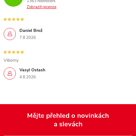
1363 hodnocení
Zobrazit recenze
Daniel Brož
7.8.2026
Viborny
Vasyl Ostash
4.8.2026
Mějte přehled o novinkách
a slevách
Z
á