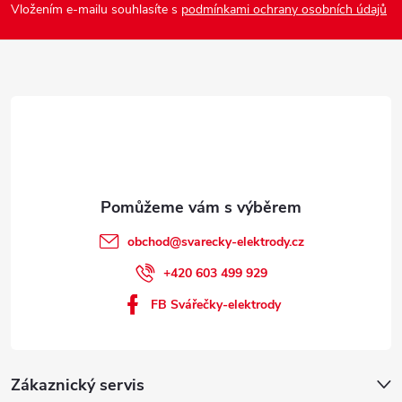
Vložením e-mailu souhlasíte s
podmínkami ochrany osobních údajů
t
í
obchod
@
svarecky-elektrody.cz
+420 603 499 929
FB Svářečky-elektrody
Zákaznický servis