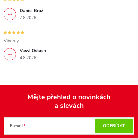
Daniel Brož
7.8.2026
Viborny
Vasyl Ostash
4.8.2026
Mějte přehled o novinkách
a slevách
Z
á
p
E-mail
ODEBÍRAT
a