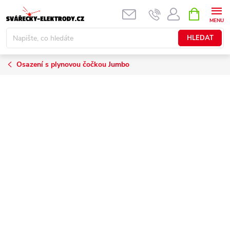
Přejít
NÁKUPNÍ
KOŠÍK
na
obsah
HLEDAT
Osazení s plynovou čočkou Jumbo